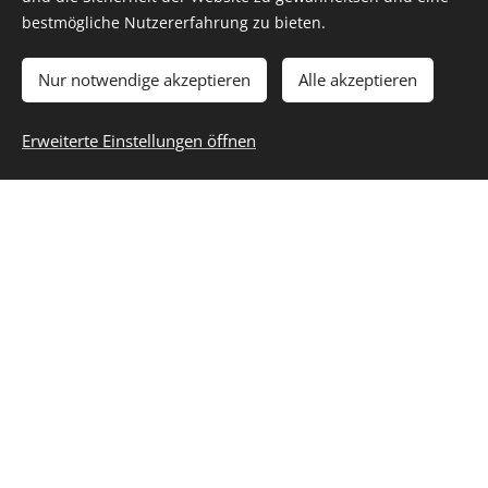
akzeptiere die
Datenschutzerklärung
.
bestmögliche Nutzererfahrung zu bieten.
Abschicken
Nur notwendige akzeptieren
Alle akzeptieren
Erweiterte Einstellungen öffnen
Kontaktieren Sie Uns
24 Stunden 7 Tage Weltweit Einsatz Bereit
Königsbergerstraße 41, 42277 Wuppertal
Tel::
+49202 85069416
Email:
kontakt@detektei-fokus.de
Web:
https://www.detektei-fokus.de