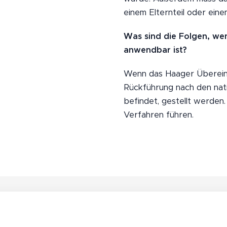
einem Elternteil oder ein
Was sind die Folgen, w
anwendbar ist?
Wenn das Haager Übereink
Rückführung nach den nati
befindet, gestellt werden
Verfahren führen.
Fü
Wi
r
rts
Ve
Pri
ch
rsi
vat
aft
ch
de
sd
er
te
et
un