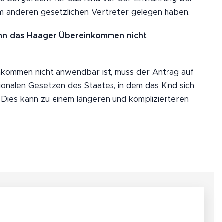
em anderen gesetzlichen Vertreter gelegen haben.
enn das Haager Übereinkommen nicht
ommen nicht anwendbar ist, muss der Antrag auf
onalen Gesetzen des Staates, in dem das Kind sich
. Dies kann zu einem längeren und komplizierteren
De
te
kt
ei
Int
Fü
er
r
na
An