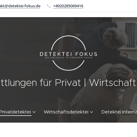
akt@detektei-fokus.de
+4920285069416
ttlungen für Privat | Wirtschaf
 Privatdetektei
Wirtschaftsdetektei
Detektei Interna