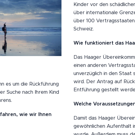
Kinder vor den schädliche
über internationale Gren
über 100 Vertragsstaaten,
Schweiz.
Wie funktioniert das H
Das Haager Übereinkommen 
einen anderen Vertragssta
unverzüglich in den Staat
wird. Der Antrag auf Rück
enn es um die Rückführung
Entführung gestellt werde
der Suche nach Ihrem Kind
rens.
Welche Voraussetzungen 
fahren, wie wir Ihnen
Damit das Haager Überein
gewöhnlichen Aufenthalt 
wurde. Außerdem muss das