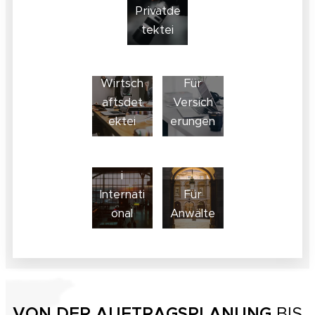
Privatde
tektei
Wirtsch
Für
aftsdet
Versich
ektei
erungen
Detekte
i
Internati
Für
onal
Anwälte
VON DER AUFTRAGSPLANUNG
BIS