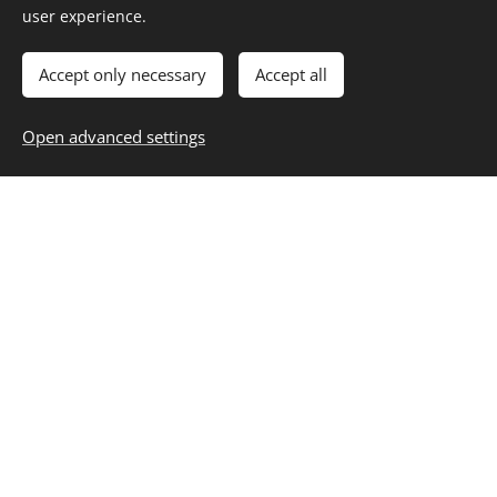
personenbezogenen Daten, die wir von ihnen
user experience.
gespeichert haben, anfordern. Dies umfasst nicht die
Daten, die wir aufgrund administrativer, rechtlicher
Accept only necessary
Accept all
oder sicherheitsrelevanter Notwendigkeiten
aufbewahren müssen.
Open advanced settings
Wohin wir Ihre Daten senden
Besucher-Kommentare könnten von einem
automatisierten Dienst zur Spam-Erkennung
untersucht werden.
Ihre Kontakt-Informationen
Weitere Informationen
Wie wir Ihre Daten schützen
Welche Maßnahmen wir bei Datenschutzverletzungen
anbieten